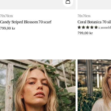
TILFØJ TIL KURV
70x70cm
70x70cm
Candy Striped Blossom 70 scarf
Coral Botanica 70 si
2 anmeld
Normal
799,00 kr
Normal
799,00 kr
pris
pris