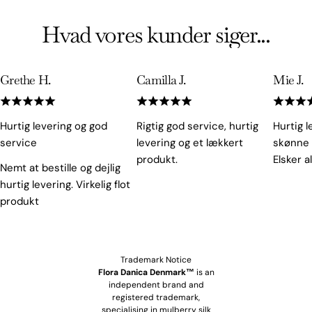
Hvad vores kunder siger...
Grethe H.
Camilla J.
Mie J.
Hurtig levering og god
Rigtig god service, hurtig
Hurtig 
service
levering og et lækkert
skønne 
produkt.
Elsker a
Nemt at bestille og dejlig
hurtig levering. Virkelig flot
produkt
Trademark Notice
Flora Danica Denmark™
is an
independent brand and
registered trademark,
specialising in mulberry silk