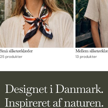
Små silketørklæder
Mellem silketørklæ
25 produkter
13 produkter
Designet i Danmark.
Inspireret af naturen.