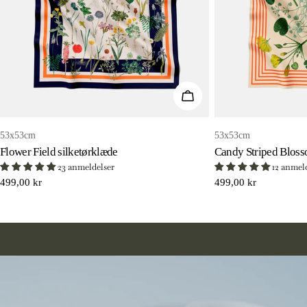
TILFØJ TIL KURV
53x53cm
53x53cm
Flower Field silketørklæde
Candy Striped Bloss
23 anmeldelser
12 anmel
Normal
499,00 kr
Normal
499,00 kr
pris
pris