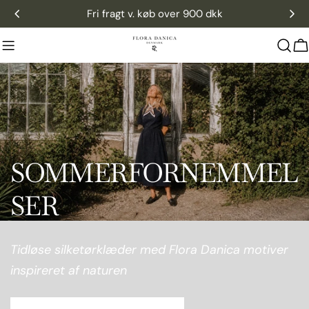
Gå
Fri fragt v. køb over 900 dkk
til
indhold
K
SOMMERFORNEMMEL
SER
Tidløse silketørklæder med Flora Danica motiver
inspireret af naturen